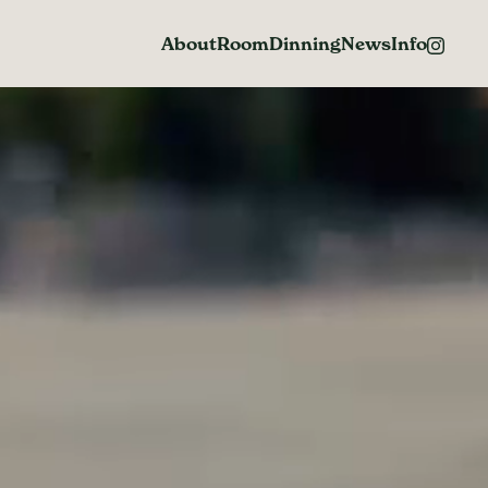
About
Room
Dinning
News
Info